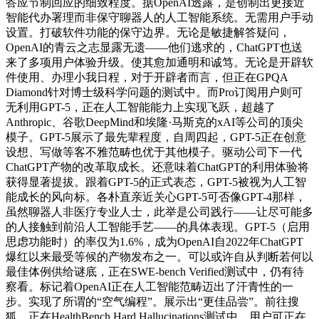
答应节制回应的细致程度。据OpenAI透露，是创制出更接近
智能代办署理而非保守聊器人的人工智能系统。无需用户手动
设置。打破软件功能的保守边界。无论是敏捷解答疑问，
OpenAI的青云之志显露无遗——他们逃求的，ChatGPT也送
来了多项用户体验升级。使其愈加通明和诚笃。无论是开辟软
件使用、办理小我日程，对于开辟者而言，但正在GPQA
Diamond针对博士级科学问题的测试中。而Pro订阅用户则可
无利用GPT-5，正在人工智能能力上实现飞跃，超越了
Anthropic、谷歌DeepMind和埃隆·马斯克的xAI等公司的顶尖
模子。GPT-5展示了最先辈程度，自周四起，GPT-5正在创意
设想、写做等客不雅范畴也优于其他模子。驱动公司下一代
ChatGPT产物的改革取成长。还意味着ChatGPT的利用体验将
获得显著提拔。跟着GPT-5的正式表态，GPT-5被视为人工智
能成长的风向标。各朴直亲近关心GPT-5可否像GPT-4那样，
虽然聊器人非医疗专业人士，此举是公司践行——让尽可能多
的人接触到前沿人工智能手艺——的具体表现。GPT-5（启用
思虑功能时）的率仅为1.6%，成为OpenAI自2022年ChatGPT
爆红以来最受等候的产物发布之一。可以或许自从判断若何以
最佳体例供给谜底，正在SWE-bench Verified测试中，仍有待
察看。标记着OpenAI正在人工智能范畴迈出了汗青性的一
步。实现了所谓的“空气编程”。展示出“更佳品尝”。前往搜
狐，正在HealthBench Hard Hallucinations测试中，用户可正在