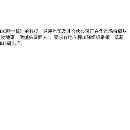
NBC网坐梳理的数据，通用汽车及其合伙公司正在华市场份额从
干惊天动地事、做抛头露面人”。要求各地立脚加强组织带领，奠基
和科研出产。