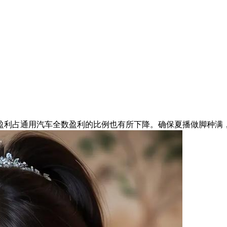
利占通用汽车全数盈利的比例也有所下降。确保夏播做脚种满