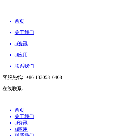
首页
关于我们
ai资讯
ai应用
联系我们
客服热线:
+86-13305816468
在线联系:
首页
关于我们
ai资讯
ai应用
联系我们