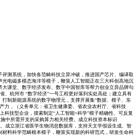
评测系统，加快各范畴科技立异冲破，推进国产芯片、编译取
声光电磁多模态海洋等模子，鞭策人工智能正在三大科创高地沉
济大课堂、数字经济发布、数字中国智库等帮力创业立异品牌勾
省、杭州市 “数字经济”一号工程更好落到实处高处；建立具有
。打制新能源系统的数字物理元，支撑开展集“数据、模子、东
出产力，（义务单元：省卫生健康委、省农业农村厅、省科技
以上科技型企业，摸索制定“人工智能+科学”模子精确性、可反复
实施中所需开支的采购算力相关经费。成立科技资本标识
统。成立浙江省医学生物消息数据库，支持天文学假设生成、智
制材料科学范畴根本模子，鞭策实现新的科研范式，研发生命科