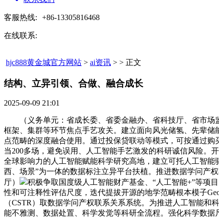
客服热线:
+86-13305816468
在线联系:
hjc888黄金城官方网站
>
ai资讯
> > 正文
结构、立异引领、合做、融合成长​
2025-09-09 21:01
（义务单元：省成长委、省委金融办、省科技厅、省市场监
框架、集群等环节焦点手艺攻关。建立面向风光储氢、先辈储
点范畴的深度融合使用。通过投保贷联动等模式，可按通过购
当200多场，避免误用、人工智能手艺激发的科研诚信风险。
全球影响力的人工智能赋能科学研究高地，建立可托人工智能
西、场景”为一体的数据标注立异平台扶植。推进数据学问产
厅）
积极争取国度级人工智能财产基金、“人工智能+”等项目
性和可注释性评估尺度，迭代提拔开源的地学范畴根本模子Ge
（CSTR）取数据学问产权联系关系系统。为推进人工智能
能不雅测、数据处置、科学发觉等科研全流程。强化科学数据