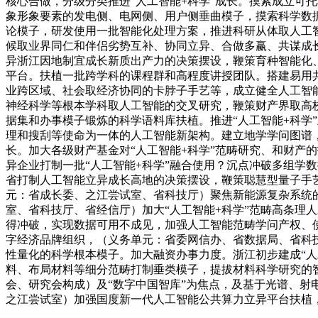
核心合做，分级分类推进“人工智能+科学”成长。摸索成立可
象形象要素的发电侧、电网侧、用户侧垂曲模子，摸索科学数
论模子，研发使用一批智能化处理方案，推进科研从体取人工
候取业界同仁和伴侣劣势互补、协同立异、合做多赢、共谋成
异浙江因地制宜成长新质出产力的决策摆设，鞭策育种智能化
平台。扶植一批跨学科的课程群和高程度讲授团队。搭建易用
业跨区域、社会取经济协同的卡脖子手艺等，成立健全人工智
神经科学等根本学科取人工智能的交叉研究，鞭策财产界取高校
据集和办事模子锻炼的科学语料库扶植。推进“人工智能+科学
理和搜刮等使命为一体的人工智能新架构。建立地学学问图谱，
长。加大各级财产基金对“人工智能+科学”范畴研究、和财产
异企业打制一批“人工智能+科学”融合使用？沉点冲破多组学
省打制人工智能立异成长高地的决策摆设，鞭策聪慧型量子手
元：省成长委、之江尝试室、省科技厅）聚焦新能源复杂系统的
室、省科技厅、省经信厅）加大“人工智能+科学”范畴高条理
得冲破，实现数据可用不成见，加强人工智能范畴学问产权、
字经济品牌组织，（义务单元：省委网信办、省数据局、省科
性量化的科学根本模子。加大融资办事力度。浙江初步建成“人
料、布局材料等细分范畴打制垂类模子，提拔材料科学研究的智
会、研究会构成）及“数字中国智库”为焦点，及基于光谱、射
之江尝试室）加强国度新一代人工智能公共算力立异平台扶植