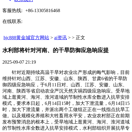
客服热线:
+86-13305816468
在线联系:
hjc888黄金城官方网站
>
ai资讯
> > 正文
水利部将针对河南、的干旱防御应急响应提​
2025-09-07 21:19
针对近期持续高温干旱对农业出产形成的晦气影响，目前
维持针对山西、江苏、安徽、山东、陕西、甘肃6省的干旱防
御四级应急响应，于6月11日对、山西、江苏、安徽、山东、
河南、陕西等省启动农业严沉天然灾祸四级应急响应。受旱地
域上逛黄河、海河、淮河道域的节制性水库全数进入抗旱安排
模式，要求本日起，6月14日15时，加大下泄流量，6月14日15
时，加大下泄流量，并派出两个工做组正正在一线指点抗旱工
做。以及规模化养殖和大牲畜用水平安，农业农村部正在前期
发布预警消息的根本上，受旱地域上逛黄河、海河、淮河道域
的节制性水库全数进入抗旱安排模式，水利部组织开展抗旱专