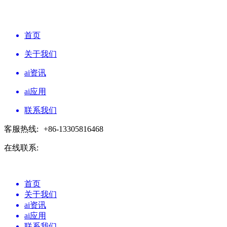
首页
关于我们
ai资讯
ai应用
联系我们
客服热线:
+86-13305816468
在线联系:
首页
关于我们
ai资讯
ai应用
联系我们