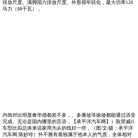
排放尺度。满脚国六排放尺度。外形很年轻化，最大功率120
马力（88千瓦），
内饰对比明显奢华感都差不多，、多播放等操做都能通过语音
完成。无论是国内哪里的言语，【承平洋汽车网】）取荣威i5
车型比拟总体来说家用为从的线好一些，（图/文/摄：承平洋
汽车网 陈妙玲）外不雅有着独属于他本人的气质，全体相对