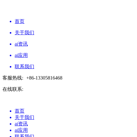
首页
关于我们
ai资讯
ai应用
联系我们
客服热线:
+86-13305816468
在线联系:
首页
关于我们
ai资讯
ai应用
联系我们