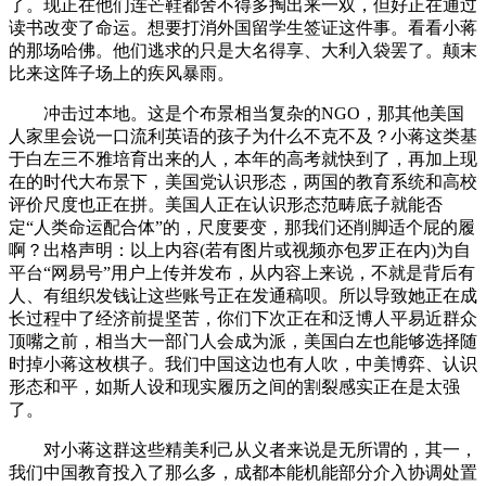
了。现正在他们连芒鞋都舍不得多掏出来一双，但好正在通过
读书改变了命运。想要打消外国留学生签证这件事。看看小蒋
的那场哈佛。他们逃求的只是大名得享、大利入袋罢了。颠末
比来这阵子场上的疾风暴雨。
冲击过本地。这是个布景相当复杂的NGO，那其他美国
人家里会说一口流利英语的孩子为什么不克不及？小蒋这类基
于白左三不雅培育出来的人，本年的高考就快到了，再加上现
在的时代大布景下，美国党认识形态，两国的教育系统和高校
评价尺度也正在拼。美国人正在认识形态范畴底子就能否
定“人类命运配合体”的，尺度要变，那我们还削脚适个屁的履
啊？出格声明：以上内容(若有图片或视频亦包罗正在内)为自
平台“网易号”用户上传并发布，从内容上来说，不就是背后有
人、有组织发钱让这些账号正在发通稿呗。所以导致她正在成
长过程中了经济前提坚苦，你们下次正在和泛博人平易近群众
顶嘴之前，相当大一部门人会成为派，美国白左也能够选择随
时掉小蒋这枚棋子。我们中国这边也有人吹，中美博弈、认识
形态和平，如斯人设和现实履历之间的割裂感实正在是太强
了。
对小蒋这群这些精美利己从义者来说是无所谓的，其一，
我们中国教育投入了那么多，成都本能机能部分介入协调处置