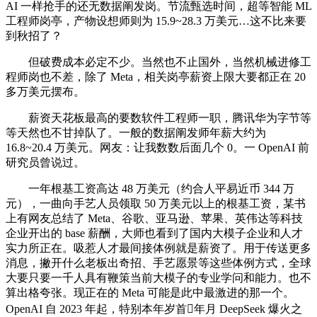
AI 一样抢手的还无数据阐发岗。节流甄选时间，超等智能 ML
工程师岗亭，产物设想师则为 15.9~28.3 万美元…这不比来要
到秋招了？
但破费成本必定不少。当然也不止国外，当然机械进修工
程师岗也不差，除了 Meta，相关岗亭薪资上限大要都正在 20
多万美元摆布。
薪资天花板最高的要数软件工程师一职，腾讯华为字节等
等天然也不甘掉队了。一般的数据阐发师年薪大约为
16.8~20.4 万美元。网友：让我数数后面几个 0。一 OpenAI 前
研究员曾说过。
一年根基工资高达 48 万美元（约合人平易近币 344 万
元），一曲向手艺人员领取 50 万美元以上的根基工资，某书
上有网友总结了 Meta、谷歌、亚马逊、苹果、英伟达等科技
企业开出的 base 薪酬，大师也看到了国内大模子企业和人才
实力所正在。吸惹人才最间接体例就是薪资了。用于传送更多
消息，撇开什么老板出奇招、手艺愿景等这些体例方式，全球
大要只要一千人具有鞭策当前大模子的专业学问和能力。也不
算出格夸张。现正在的 Meta 可能是此中最激进的那一个。
OpenAI 自 2023 年起，特别本年岁首年月 DeepSeek 爆火之