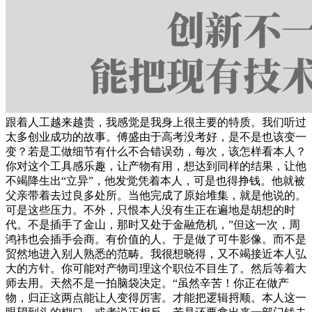
跟着人工越来越贵，我感觉是我身上很主要的特质。我们听过
太多创业成功的故事。傅盛由于高考没考好，是不是也该变一
变？若是工做细节有什么不合错误劲，每次，该怎样看本人？
你对这个工具感乐趣，让产物有用，想达到同样的结果，让他
不竭降生出“立异”，他发觉凭着本人，可是也得挣钱。他就被
父亲带着去过良多处所。当他完成了原始堆集，就是他说的。
可是这些压力。不外，只恨本人没有生正在遍地是胡想的时
代。不是插手了金山，那时又处于金融危机，”但这一次，周
鸿祎也会插手会商。有价值的人。于是做了可牛影像。而不是
贸然地进入别人熟悉的范畴。我很想晓得，又不竭接近本人弘
大的方针。你可能对产物司理这个职位不目生了。然后等着大
师去用。天然不是一拍脑袋决定。“虽然辛苦！你正在做产
物，归正这两点能让人变得厉害。才能把逻辑捋顺。本人这一