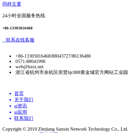
同样主要
24小时全国服务热线
+86-13305816468
联系在线客服
+86-13305816468/88043727/86136480
0571-88041996
web@hzsx.net
浙江省杭州市余杭区崇贤hjc888黄金城官方网站工业园
首页
关于我们
ai资讯
ai应用
联系我们
Copyright © 2019 Zhejiang Sanxin Network Technology Co., Ltd.