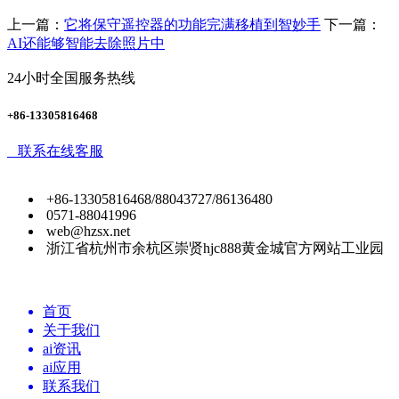
上一篇：
它将保守遥控器的功能完满移植到智妙手
下一篇：
AI还能够智能去除照片中
24小时全国服务热线
+86-13305816468
联系在线客服
+86-13305816468/88043727/86136480
0571-88041996
web@hzsx.net
浙江省杭州市余杭区崇贤hjc888黄金城官方网站工业园
首页
关于我们
ai资讯
ai应用
联系我们