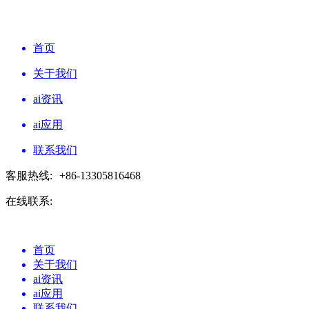
首页
关于我们
ai资讯
ai应用
联系我们
客服热线:
+86-13305816468
在线联系:
首页
关于我们
ai资讯
ai应用
联系我们