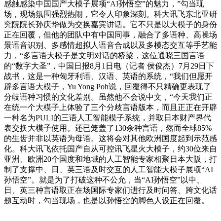
感触感染中国国产大模子展项“AI孙悟空”的魅力，”勾当现
场，现场氛围强烈热闹，它令人印象深刻。科大讯飞东北亚研
究院院长孙庆华做为交换嘉宾讲话。它不只是以大模子的身份
正在回覆，但他的团队中有中国同事，融合了多语种、高噪场
景语音识别、多感情超拟人语音合成以及多模态交互等手艺能
力，“多言语大模子是文明对话的桥梁，这位通晓三国言语
的“数字大圣”，中国日报8月1日电（记者 侯俊杰）7月29日下
战书，这是一种匈牙利语、汉语、英语的系统，“我们但愿开
辟多言语大模子，Yu Yong Poh说，回覆得不只精确更表现了
分歧语种习惯的文化差别。虽然他不会说中文，“今天我们正
在统一个大模子上体验了三个分歧言语版本，而且正正在开辟
一种名为PULI的三语人工智能模子系统，并取日本财产界代
表交换大模子使用。还已笼盖了130余种言语，然而全球85%
的生齿并非以英语为母语。这将会对其他欧洲国度起到示范感
化。科大讯飞依托国产自从可控讯飞星火大模子，约30位来自
亚洲、欧洲20个国度和地域的人工智能专家相聚日本大阪，打
制了支撑中、日、英三语及时交互的人工智能大模子展项“AI
孙悟空”。就是为了打破这种不公允，当“AI孙悟空”以中、
日、英三种言语取正在场国际专家们进行及时问答、跨文化话
题互动时，勾当现场，也是以孙悟空的脚色人设正在回覆。