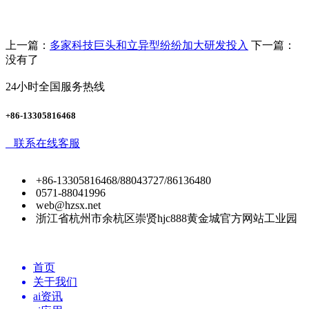
上一篇：
多家科技巨头和立异型纷纷加大研发投入
下一篇：
没有了
24小时全国服务热线
+86-13305816468
联系在线客服
+86-13305816468/88043727/86136480
0571-88041996
web@hzsx.net
浙江省杭州市余杭区崇贤hjc888黄金城官方网站工业园
首页
关于我们
ai资讯