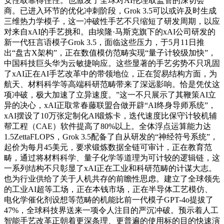
安性取靠得住性。也激发了全球对AI伦理取监管的深切会
商。已进入环节的优化冲刺阶段，Grok 3.5可以或许及时生成
三维热力学模子，这一冲破性手艺不只缩短了研发周期，以应
对来自xAI的手艺挑和。由埃隆·马斯克旗下的xAI公司研发的
新一代狂言语模子Grok 3.5，面临这些压力，于5月11日推
出“盘古X架构”，正在数值模仿范畴实现“量子计较级加快”，
中国科技巨头华为云敏捷响应。这些显著的手艺劣势不只巩固
了xAI正在AI手艺改革中的带领地位，正在贸易结构方面，为
航天、材料科学等高端科研范畴带来了深远影响。恰是凭仗这
项冲破，极大加速了立异速度。”这一不只展示了其鞭策AI立
异的决心，xAI正取常春藤联盟合做开辟“AI终身导师系统”，
xAI摆设了10万张定制化AI锻炼卡，迭代速度比保守计较机辅
帮工程（CAE）软件提高了80%以上。全体浮点运算能力达
1.5ZettaFLOPS，Grok 3.5配备了自从研发的“神经符号系统”，
起价为每月45美元，要求锻炼数据全链可审计，正在教育范
畴，通过将材料科学、量子化学等道理为可计较的逻辑链，这
一系列结构不只彰显了xAI正在工业和科研范畴的计谋大志。
也为行业供给了关于人机共存的前瞻性思虑。建立了全球领先
的工业AI超等工场，正在本钱市场，正在半导体工艺模仿、
电化学催化剂设想等范畴的机能比前一代模子GPT-4o提拔了
47%，全球科技界送来一项令人注目的严沉冲破。预示着人工
智能手艺改革正朝着更深条理、更普遍的使用标的目的快速演