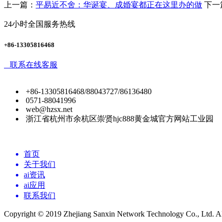
上一篇：
平易近不舍：华诞宴、成婚宴都正在这里办的做
下一
24小时全国服务热线
+86-13305816468
联系在线客服
+86-13305816468/88043727/86136480
0571-88041996
web@hzsx.net
浙江省杭州市余杭区崇贤hjc888黄金城官方网站工业园
首页
关于我们
ai资讯
ai应用
联系我们
Copyright © 2019 Zhejiang Sanxin Network Technology Co., Ltd. All