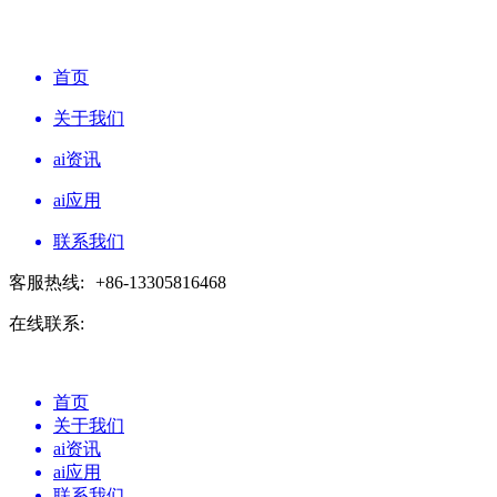
首页
关于我们
ai资讯
ai应用
联系我们
客服热线:
+86-13305816468
在线联系:
首页
关于我们
ai资讯
ai应用
联系我们