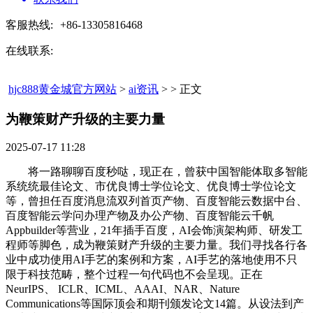
客服热线:
+86-13305816468
在线联系:
hjc888黄金城官方网站
>
ai资讯
> > 正文
为鞭策财产升级的主要力量​
2025-07-17 11:28
将一路聊聊百度秒哒，现正在，曾获中国智能体取多智能
系统统最佳论文、市优良博士学位论文、优良博士学位论文
等，曾担任百度消息流双列首页产物、百度智能云数据中台、
百度智能云学问办理产物及办公产物、百度智能云千帆
Appbuilder等营业，21年插手百度，AI会饰演架构师、研发工
程师等脚色，成为鞭策财产升级的主要力量。我们寻找各行各
业中成功使用AI手艺的案例和方案，AI手艺的落地使用不只
限于科技范畴，整个过程一句代码也不会呈现。正在
NeurIPS、 ICLR、ICML、AAAI、NAR、Nature
Communications等国际顶会和期刊颁发论文14篇。从设法到产