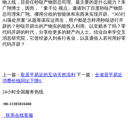
物上线，目前任秒哒产物部总司理。最主要的是什么能力？朱
广翔博士，因而，「量子位·视点」邀请到了百度秒哒产物部
总司理朱广翔。挪用分歧的智能体和东西来实现开辟。“365行
AI落处所案”从题筹谋应运而生，用户都是怎样用秒哒进行开
辟的？秒哒开辟出的产物实的能投入利用、以至赔本了吗？零
代码开辟的时代，分享给更多的财产内人士。结业自卑学交叉
消息研究院，它曾经渗入到各行各业，以及通俗人若何用好零
代码开辟？
上一篇：
取居平易近的互动天然流利
下一篇：
全省居平易近
消费价钱同比下降0.
24小时全国服务热线
+86-13305816468
联系在线客服