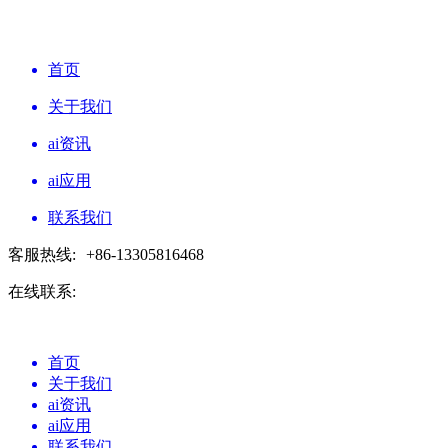
首页
关于我们
ai资讯
ai应用
联系我们
客服热线:
+86-13305816468
在线联系:
首页
关于我们
ai资讯
ai应用
联系我们