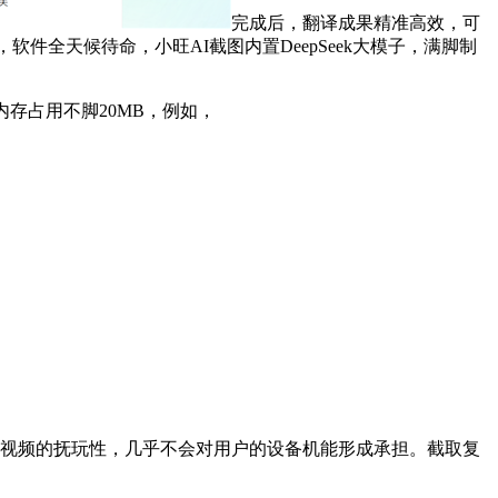
完成后，翻译成果精准高效，可
，软件全天候待命，小旺AI截图内置DeepSeek大模子，满脚制
存占用不脚20MB，例如，
视频的抚玩性，几乎不会对用户的设备机能形成承担。截取复