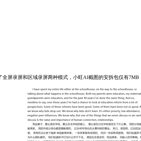
屏录屏和区域录屏两种模式，小旺AI截图的安拆包仅有7MB