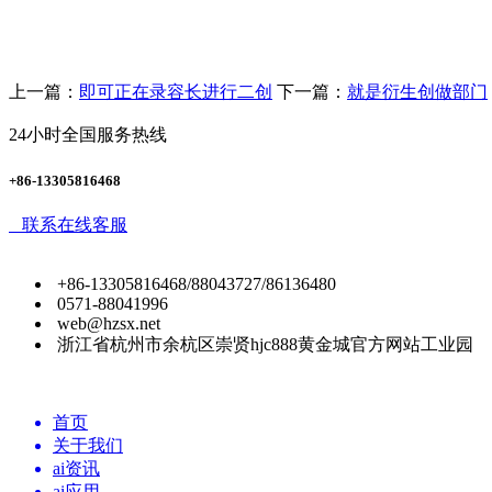
上一篇：
即可正在录容长进行二创
下一篇：
就是衍生创做部门
24小时全国服务热线
+86-13305816468
联系在线客服
+86-13305816468/88043727/86136480
0571-88041996
web@hzsx.net
浙江省杭州市余杭区崇贤hjc888黄金城官方网站工业园
首页
关于我们
ai资讯
ai应用