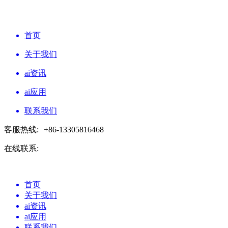
首页
关于我们
ai资讯
ai应用
联系我们
客服热线:
+86-13305816468
在线联系:
首页
关于我们
ai资讯
ai应用
联系我们