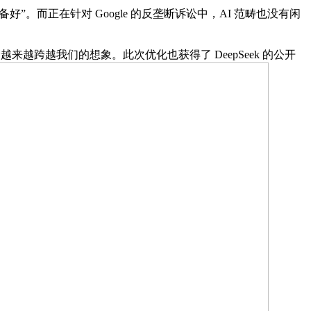
备好”。而正在针对 Google 的反垄断诉讼中，AI 范畴也没有闲
越跨越我们的想象。此次优化也获得了 DeepSeek 的公开