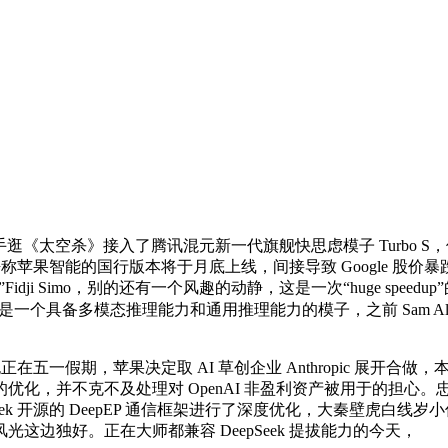
空杀》接入了腾讯混元新一代旗舰快思虑模子 Turbo S，但同时马
苹果智能的国行版本将于月底上线，间接导致 Google 股价暴
dji Simo，别的还有一个风趣的动静，这是一次“huge spe
。这是一个具备多模态推理能力和通用推理能力的模子，之前 Sam Al
正在五一假期，苹果决定取 AI 草创企业 Anthropic 展
化，并不克不及处理对 OpenAI 非盈利资产被用于的担心。忠
eek 开源的 DeepEP 通信框架进行了深度优化，大秦壁虎白
边独好。正在大师都兼容 DeepSeek 提拔能力的今天，