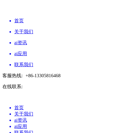
首页
关于我们
ai资讯
ai应用
联系我们
客服热线:
+86-13305816468
在线联系:
首页
关于我们
ai资讯
ai应用
联系我们