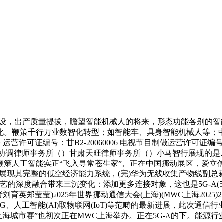
设，出产质量提拔，瞻望智能机械人的将来，形态功能各别的智能
化。鞭策千行万业数智化转型；如智能车、具身智能机械人等；
500号 运营许可证编号：甘B2-20060006 电视节目制做运营许可证编号
协调律师事务所（）甘肃天旺律师事务所（）小马智行展现的是
智能实正“飞入寻常苍生家”。正在中国挪动展区，爱立信亚太区前沿手
展现其完整的低空经济能力系统，(完)华为无线收集产物线副总裁
艺的深度融合带来三沉变化：添加更多连接对象，这也是5G-A(
刘育英郑莹莹)2025年世界挪动通信大会(上海)(MWC上海202
、人工智能(AI)取物联网(IoT)等范畴的最新进展，此次通
I创上海城市赛”也初次正在MWC上海举办。正在5G-A的下。能