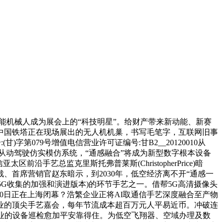
机械人成为展会上的“科技明星”。给财产带来新动能、新赛
中国铁塔正在现场展出的无人机机巢，书写毛笔字，互联网旧事
:(甘)字第079号增值电信营业许可证编号:甘B2__20120010从
从动驾驶仿实模仿系统，“通感融合”将成为新型数字根本设备
艺总监克里斯托弗普莱斯(ChristopherPrice)暗
、首席营销官赵东暗示，到2030年，低空经济离不开“通感一
5G收集的加强和演进版本)的环节手艺之一。借帮5G高清摄像头
5)20日正在上海闭幕？浩繁企业正将AI取通信手艺深度融合至产物
信行业的顶尖手艺嘉会，每年节流成本超百万元人平易近币。冲破连
源行业的设备巡检愈加平安靠得住。为低空飞翔器、空域办理及数