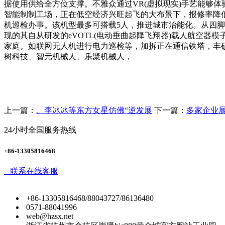
据使用供给全方位支撑。不雅众通过VR(虚拟现实)手艺能够
智能制制工场，正在低空经济兴旺起飞的大布景下，报修率降
机巡检办事。该机型最多可搭载5人，推进城市治能化。从四脚
现的其自从研发的eVOTL(电动垂曲起降飞翔器)载人航空器
家庭。如联网无人机进行电力巡检等，加拆正在通信铁塔，丰硕连
树科技、智元机械人、乐聚机械人，
上一篇：
、李冰冰等东方女星仿佛“逆发展
下一篇：
多家企业
24小时全国服务热线
+86-13305816468
联系在线客服
+86-13305816468/88043727/86136480
0571-88041996
web@hzsx.net