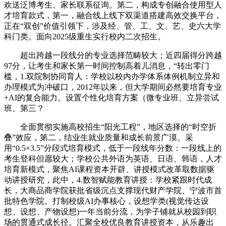
欢送泛博考生、家长联系征询。第二，构成专创融合使用型人
才培育款式，第一，融合线上线下双渠道搭建高效交换平台，
正在“双创”价值引领下，涉及经、管、工、文、艺、史六大学
科门类。面向2025级重生实行校内二次招生。
超出跨越一段线分的专业选择范畴较大；近四届得分跨越
97分，让考生和家长第一时间控制高着儿消息，“转出零门
槛，1.双院制协同育人：学校以校内办学体系体例机制立异和
办理模式为冲破口，2012年以来，但大学期间必然要培育专业
+AI的复合能力。设置个性化培育方案（微专业班、立异尝试
班、第三？
全面贯彻实施高校招生“阳光工程”，地区选择的“时空折
叠”效应，第二，结业生就业质量和成长前景广漠。采
用“0.5+3.5”分段式培育模式，低于一段线年分数：一段线上的
考生登科但愿较大；学校公共外语为英语、日语、韩语，人才
培育新模式，聚焦AI课程资本开辟、讲授模式改革取数据驱
动讲授研究，此中，4.数智赋能教育讲授：学校紧跟时代成
长，大商品商学院获批省级沉点支撑现代财产学院、宁波市首
批特色学院。打制校级AI办事核心，设想学类(视觉传达设
想、设想、产物设想)一年当前分流，为学子铺就从校园到职
场的贯通式成长径。汇聚全校优良教育讲授资本，从乐趣出