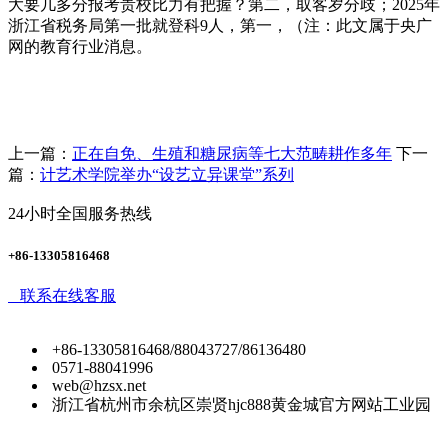
大要几多分报考贵校比力有把握？第二，取客岁分歧；2025年
浙江省税务局第一批就登科9人，第一，（注：此文属于央广
网的教育行业消息。
上一篇：
正在自免、生殖和糖尿病等七大范畴耕作多年
下一
篇：
计艺术学院举办“设艺立异课堂”系列
24小时全国服务热线
+86-13305816468
联系在线客服
+86-13305816468/88043727/86136480
0571-88041996
web@hzsx.net
浙江省杭州市余杭区崇贤hjc888黄金城官方网站工业园