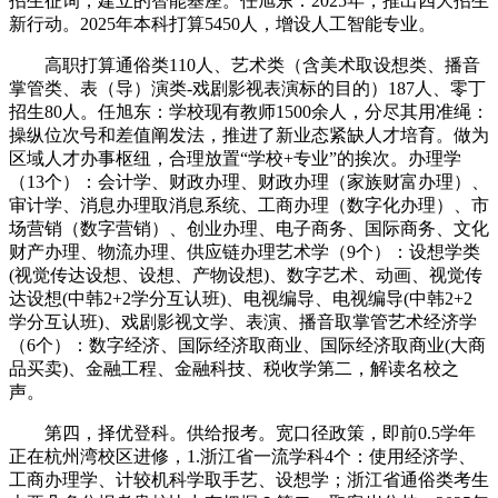
招生征询，建立的智能基座。任旭东：2025年，推出四大招生
新行动。2025年本科打算5450人，增设人工智能专业。
高职打算通俗类110人、艺术类（含美术取设想类、播音
掌管类、表（导）演类-戏剧影视表演标的目的）187人、零丁
招生80人。任旭东：学校现有教师1500余人，分尽其用准绳：
操纵位次号和差值阐发法，推进了新业态紧缺人才培育。做为
区域人才办事枢纽，合理放置“学校+专业”的挨次。办理学
（13个）：会计学、财政办理、财政办理（家族财富办理）、
审计学、消息办理取消息系统、工商办理（数字化办理）、市
场营销（数字营销）、创业办理、电子商务、国际商务、文化
财产办理、物流办理、供应链办理艺术学（9个）：设想学类
(视觉传达设想、设想、产物设想)、数字艺术、动画、视觉传
达设想(中韩2+2学分互认班)、电视编导、电视编导(中韩2+2
学分互认班)、戏剧影视文学、表演、播音取掌管艺术经济学
（6个）：数字经济、国际经济取商业、国际经济取商业(大商
品买卖)、金融工程、金融科技、税收学第二，解读名校之
声。
第四，择优登科。供给报考。宽口径政策，即前0.5学年
正在杭州湾校区进修，1.浙江省一流学科4个：使用经济学、
工商办理学、计较机科学取手艺、设想学；浙江省通俗类考生