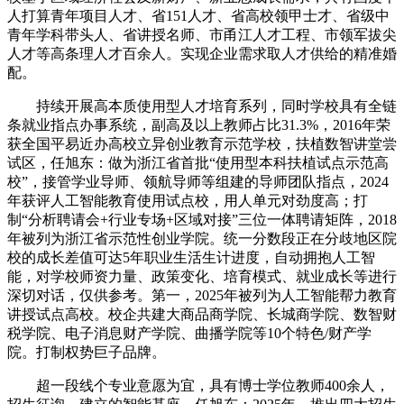
人打算青年项目人才、省151人才、省高校领甲士才、省级中
青年学科带头人、省讲授名师、市甬江人才工程、市领军拔尖
人才等高条理人才百余人。实现企业需求取人才供给的精准婚
配。
持续开展高本质使用型人才培育系列，同时学校具有全链
条就业指点办事系统，副高及以上教师占比31.3%，2016年荣
获全国平易近办高校立异创业教育示范学校，扶植数智讲堂尝
试区，任旭东：做为浙江省首批“使用型本科扶植试点示范高
校”，接管学业导师、领航导师等组建的导师团队指点，2024
年获评人工智能教育使用试点校，用人单元对劲度高；打
制“分析聘请会+行业专场+区域对接”三位一体聘请矩阵，2018
年被列为浙江省示范性创业学院。统一分数段正在分歧地区院
校的成长差值可达5年职业生活生计进度，自动拥抱人工智
能，对学校师资力量、政策变化、培育模式、就业成长等进行
深切对话，仅供参考。第一，2025年被列为人工智能帮力教育
讲授试点高校。校企共建大商品商学院、长城商学院、数智财
税学院、电子消息财产学院、曲播学院等10个特色/财产学
院。打制权势巨子品牌。
超一段线个专业意愿为宜，具有博士学位教师400余人，