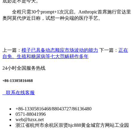
底必定不是今天。
全程只需30个prompt+1次沉启。Anthropic首席施行官达里
奥阿莫代伊近日称，试想一种尖端的医疗手艺。
上一篇：
模子已具备动态顺应市场波动的能力
下一篇：
正在
自免、生殖和糖尿病等七大范畴耕作多年
24小时全国服务热线
+86-13305816468
联系在线客服
+86-13305816468/88043727/86136480
0571-88041996
web@hzsx.net
浙江省杭州市余杭区崇贤hjc888黄金城官方网站工业园