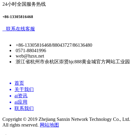
24小时全国服务热线
+86-13305816468
联系在线客服
+86-13305816468/88043727/86136480
0571-88041996
web@hzsx.net
浙江省杭州市余杭区崇贤hjc888黄金城官方网站工业园
首页
关于我们
ai资讯
ai应用
联系我们
Copyright © 2019 Zhejiang Sanxin Network Technology Co., Ltd.
All rights reserved.
网站地图