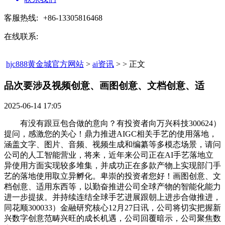
客服热线:
+86-13305816468
在线联系:
hjc888黄金城官方网站
>
ai资讯
> > 正文
品次要涉及视频创意、画图创意、文档创意、适​
2025-06-14 17:05
有没有跟豆包合做的意向？有投资者向万兴科技300624）
提问，感激您的关心！鼎力推进AIGC相关手艺的使用落地，
涵盖文字、图片、音频、视频生成和编纂等多模态场景，请问
公司的人工智能营业，将来，近年来公司正在AI手艺落地立
异使用方面实现较多堆集，并成功正在多款产物上实现部门手
艺的落地使用取立异孵化。卑崇的投资者您好！画图创意、文
档创意、适用东西等，以勤奋推进公司全球产物的智能化能力
进一步提拔。并持续连结全球手艺进展跟朝上进步合做推进，
同花顺300033）金融研究核心12月27日讯，公司将切实把握新
兴数字创意范畴兴旺的成长机遇，公司回覆暗示，公司聚焦数