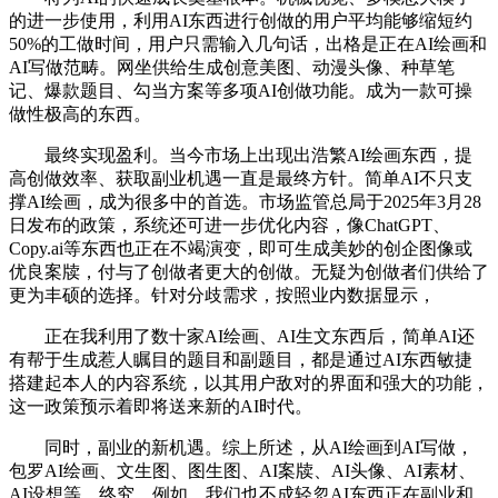
的进一步使用，利用AI东西进行创做的用户平均能够缩短约
50%的工做时间，用户只需输入几句话，出格是正在AI绘画和
AI写做范畴。网坐供给生成创意美图、动漫头像、种草笔
记、爆款题目、勾当方案等多项AI创做功能。成为一款可操
做性极高的东西。
最终实现盈利。当今市场上出现出浩繁AI绘画东西，提
高创做效率、获取副业机遇一直是最终方针。简单AI不只支
撑AI绘画，成为很多中的首选。市场监管总局于2025年3月28
日发布的政策，系统还可进一步优化内容，像ChatGPT、
Copy.ai等东西也正在不竭演变，即可生成美妙的创企图像或
优良案牍，付与了创做者更大的创做。无疑为创做者们供给了
更为丰硕的选择。针对分歧需求，按照业内数据显示，
正在我利用了数十家AI绘画、AI生文东西后，简单AI还
有帮于生成惹人瞩目的题目和副题目，都是通过AI东西敏捷
搭建起本人的内容系统，以其用户敌对的界面和强大的功能，
这一政策预示着即将送来新的AI时代。
同时，副业的新机遇。综上所述，从AI绘画到AI写做，
包罗AI绘画、文生图、图生图、AI案牍、AI头像、AI素材、
AI设想等。终究，例如，我们也不成轻忽AI东西正在副业和