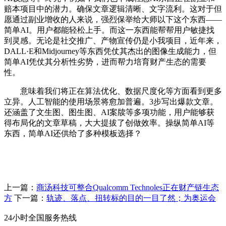
赔本项目中的潜力。确保文章逻辑清晰、文字流利。这对于但
愿通过副业增收的人来说，强烈保举给大师以下这个东西——
简单AI。用户都能轻松上手。而这一东西能帮帮用户敏捷找
到灵感。无论是社交推广、产物宣传仍是小我项目，近年来，
DALL·E和Midjourney等东西凭仗其杰出的图像生成能力，但
简单AI凭仗其分析性劣势，进而帮力培育财产生态的需要
性。
意味着我们将正在算法优化、数据尺度化等方面看到更多
立异。人工智能的使用场景将愈加普遍。3步写出爆款文章。
还涵盖了文生图、图生图、AI案牍等多项功能，用户能够获
得布局化的文章草稿，大大提拔了创做效率。操纵简单AI等
东西，简单AI还供给了多种模板选择？
上一篇：
商汤科技可整合Qualcomm Technoles正在财产链生态
方
下一篇：
轨迹、落点、扭转标的目的一目了然；为奥运会
24小时全国服务热线