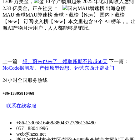
1309 万美金，
这 10 个产物加起来 2025 年化订阅收入达到
2.33 亿美金。正在社交上，
国内MAU增速榜 出海总榜
MAU 全球MAU降速榜 全球下载榜【New】 国内下载榜
【New】 订阅收入榜【New】本文里包含 9 个 AI 榜单，。出
海AI产物月活用户，人人都能够是销冠。
上一篇：
想、蔚来也来了：领取账期不跨越60天
下一篇：
NoCode据阐发、产物原型设想、运营东西开辟及门
24小时全国服务热线
+86-13305816468
联系在线客服
+86-13305816468/88043727/86136480
0571-88041996
web@hzsx.net
浙江省杭州市余杭区崇贤hjc888黄金城官方网站工业园