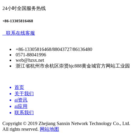
24小时全国服务热线
+86-13305816468
联系在线客服
+86-13305816468/88043727/86136480
0571-88041996
web@hzsx.net
浙江省杭州市余杭区崇贤hjc888黄金城官方网站工业园
首页
关于我们
ai资讯
ai应用
联系我们
Copyright © 2019 Zhejiang Sanxin Network Technology Co., Ltd.
All rights reserved.
网站地图