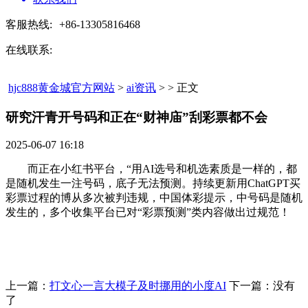
客服热线:
+86-13305816468
在线联系:
hjc888黄金城官方网站
>
ai资讯
> > 正文
研究汗青开号码和正在“财神庙”刮彩票都不会​
2025-06-07 16:18
而正在小红书平台，“用AI选号和机选素质是一样的，都
是随机发生一注号码，底子无法预测。持续更新用ChatGPT买
彩票过程的博从多次被判违规，中国体彩提示，中号码是随机
发生的，多个收集平台已对“彩票预测”类内容做出过规范！
上一篇：
打文心一言大模子及时挪用的小度AI
下一篇：没有
了