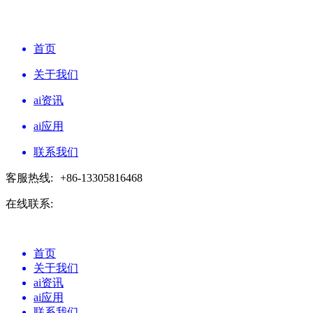
首页
关于我们
ai资讯
ai应用
联系我们
客服热线:
+86-13305816468
在线联系:
首页
关于我们
ai资讯
ai应用
联系我们