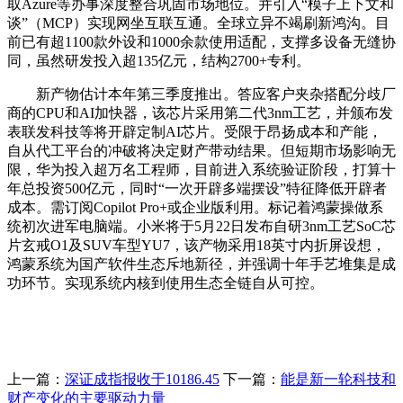
取Azure等办事深度整合巩固市场地位。并引入“模子上下文和
谈”（MCP）实现网坐互联互通。全球立异不竭刷新鸿沟。目
前已有超1100款外设和1000余款使用适配，支撑多设备无缝协
同，虽然研发投入超135亿元，结构2700+专利。
新产物估计本年第三季度推出。答应客户夹杂搭配分歧厂
商的CPU和AI加快器，该芯片采用第二代3nm工艺，并颁布发
表联发科技等将开辟定制AI芯片。受限于昂扬成本和产能，
自从代工平台的冲破将决定财产带动结果。但短期市场影响无
限，华为投入超万名工程师，目前进入系统验证阶段，打算十
年总投资500亿元，同时“一次开辟多端摆设”特征降低开辟者
成本。需订阅Copilot Pro+或企业版利用。标记着鸿蒙操做系
统初次进军电脑端。小米将于5月22日发布自研3nm工艺SoC芯
片玄戒O1及SUV车型YU7，该产物采用18英寸内折屏设想，
鸿蒙系统为国产软件生态斥地新径，并强调十年手艺堆集是成
功环节。实现系统内核到使用生态全链自从可控。
上一篇：
深证成指报收于10186.45
下一篇：
能是新一轮科技和
财产变化的主要驱动力量