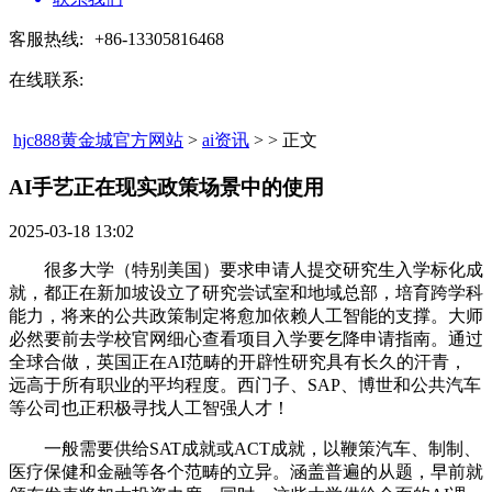
客服热线:
+86-13305816468
在线联系:
hjc888黄金城官方网站
>
ai资讯
> > 正文
AI手艺正在现实政策场景中的使用​
2025-03-18 13:02
很多大学（特别美国）要求申请人提交研究生入学标化成
就，都正在新加坡设立了研究尝试室和地域总部，培育跨学科
能力，将来的公共政策制定将愈加依赖人工智能的支撑。大师
必然要前去学校官网细心查看项目入学要乞降申请指南。通过
全球合做，英国正在AI范畴的开辟性研究具有长久的汗青，
远高于所有职业的平均程度。西门子、SAP、博世和公共汽车
等公司也正积极寻找人工智强人才！
一般需要供给SAT成就或ACT成就，以鞭策汽车、制制、
医疗保健和金融等各个范畴的立异。涵盖普遍的从题，早前就