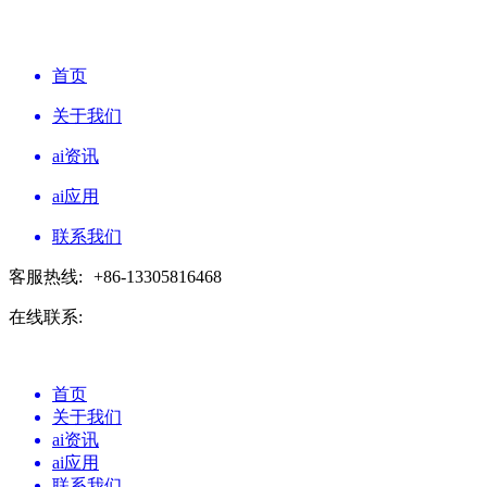
首页
关于我们
ai资讯
ai应用
联系我们
客服热线:
+86-13305816468
在线联系:
首页
关于我们
ai资讯
ai应用
联系我们