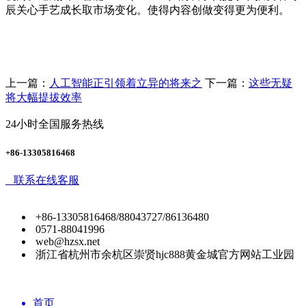
辰关心手艺成长取市场变化。使得内容创做变得更为便利。
上一篇：
人工智能正引领着立异的将来之
下一篇：
这些无疑
将大幅提拔效率
24小时全国服务热线
+86-13305816468
联系在线客服
+86-13305816468/88043727/86136480
0571-88041996
web@hzsx.net
浙江省杭州市余杭区崇贤hjc888黄金城官方网站工业园
首页