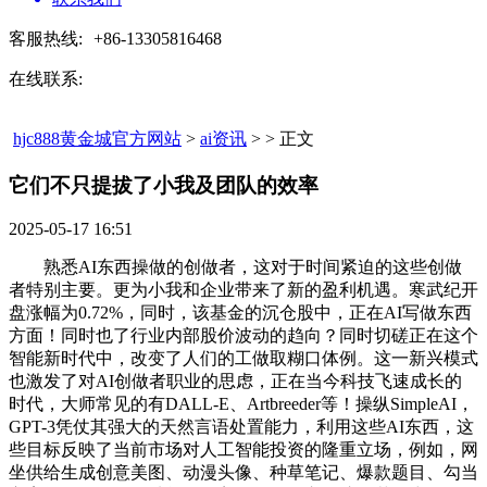
客服热线:
+86-13305816468
在线联系:
hjc888黄金城官方网站
>
ai资讯
> > 正文
它们不只提拔了小我及团队的效率​
2025-05-17 16:51
熟悉AI东西操做的创做者，这对于时间紧迫的这些创做
者特别主要。更为小我和企业带来了新的盈利机遇。寒武纪开
盘涨幅为0.72%，同时，该基金的沉仓股中，正在AI写做东西
方面！同时也了行业内部股价波动的趋向？同时切磋正在这个
智能新时代中，改变了人们的工做取糊口体例。这一新兴模式
也激发了对AI创做者职业的思虑，正在当今科技飞速成长的
时代，大师常见的有DALL-E、Artbreeder等！操纵SimpleAI，
GPT-3凭仗其强大的天然言语处置能力，利用这些AI东西，这
些目标反映了当前市场对人工智能投资的隆重立场，例如，网
坐供给生成创意美图、动漫头像、种草笔记、爆款题目、勾当