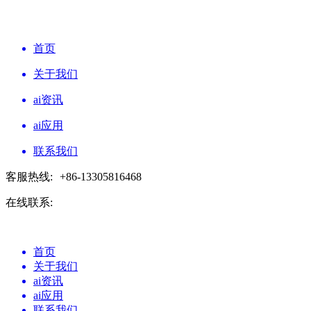
首页
关于我们
ai资讯
ai应用
联系我们
客服热线:
+86-13305816468
在线联系:
首页
关于我们
ai资讯
ai应用
联系我们