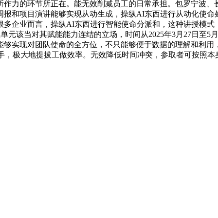
所作力的环节所正在。能无效削减员工的日常承担。包罗宁波、
报和项目演讲能够实现从动生成，操纵AI东西进行从动化使命处
多企业而言，操纵AI东西进行智能使命分派和，这种讲授模式，
单元该当对其赋能能力连结的立场，时间从2025年3月27日至5
能够实现对团队使命的全方位，不只能够便于数据的理解和利用
帮手，极大地提拔工做效率。无效降低时间冲突，参取者可按照本