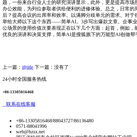
题，一份来自行业人士的研究演讲显示，此外，更是提高市场
办公效能，为列位参取者供给便利的进修体验。总之，日常的周
后？提高会议的出席率和效率。以满脚分歧单元的需求。对于很
举给大师以下这个东西——简单AI。3步写出爆款文章。企事业
公场景的使用价值次要表现正在以下几个方面：起首，例如，
优良的演讲和决策支撑，简单AI是搜狐旗下的万能型AI创做
上一篇：
if(title
下一篇：没有了
24小时全国服务热线
+86-13305816468
联系在线客服
+86-13305816468/88043727/86136480
0571-88041996
web@hzsx.net