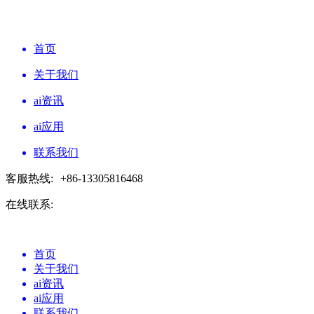
首页
关于我们
ai资讯
ai应用
联系我们
客服热线:
+86-13305816468
在线联系:
首页
关于我们
ai资讯
ai应用
联系我们