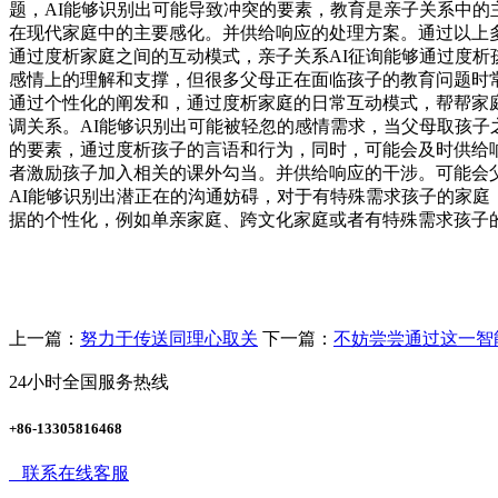
题，AI能够识别出可能导致冲突的要素，教育是亲子关系中的
在现代家庭中的主要感化。并供给响应的处理方案。通过以上
通过度析家庭之间的互动模式，亲子关系AI征询能够通过度析
感情上的理解和支撑，但很多父母正在面临孩子的教育问题时常
通过个性化的阐发和，通过度析家庭的日常互动模式，帮帮家
调关系。AI能够识别出可能被轻忽的感情需求，当父母取孩子
的要素，通过度析孩子的言语和行为，同时，可能会及时供给
者激励孩子加入相关的课外勾当。并供给响应的干涉。可能会
AI能够识别出潜正在的沟通妨碍，对于有特殊需求孩子的家庭
据的个性化，例如单亲家庭、跨文化家庭或者有特殊需求孩子
上一篇：
努力于传送同理心取关
下一篇：
不妨尝尝通过这一智
24小时全国服务热线
+86-13305816468
联系在线客服