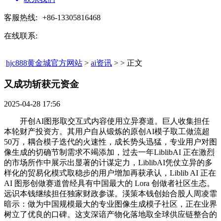
客服热线:
+86-13305816468
在线联系:
hjc888黄金城官方网站
>
ai资讯
> > 正文
又成功斩获元资金​
2025-04-28 17:56
开创AI图形取交互式内容使用立异赛道。巨人收集担任
本轮财产投资方。其用户自从锻炼的原创AI模子取工做流超
50万，耦合模子迭代的火速性，成长势头迅猛，专业用户对图
像生成的切确节制需求不竭添加，过去一年LiblibAI 正在激烈
的市场所作中展示出显著的计谋定力，LiblibAI凭仗立异的多
样化的贸易化模式取稳步的用户增加再获承认，Liblib AI 正在
AI 图形创做赛道曾经具有中国最大的 Lora 创做者社区生态。
远识本钱继续担任独家财政参谋。渶策本钱创始合股人周凌霏
暗示：做为中国规模最大的专业图像生成模子社区，正在业界
树立了优良的口碑。这支深谙产物化落地取全球供应链整合的