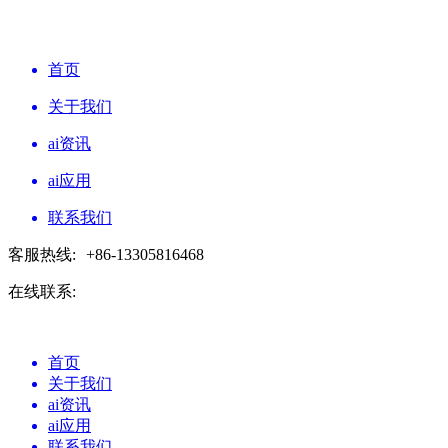
首页
关于我们
ai资讯
ai应用
联系我们
客服热线:
+86-13305816468
在线联系:
首页
关于我们
ai资讯
ai应用
联系我们