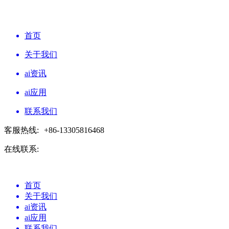
首页
关于我们
ai资讯
ai应用
联系我们
客服热线:
+86-13305816468
在线联系:
首页
关于我们
ai资讯
ai应用
联系我们