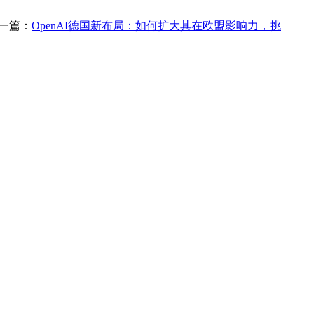
一篇：
OpenAI德国新布局：如何扩大其在欧盟影响力，挑