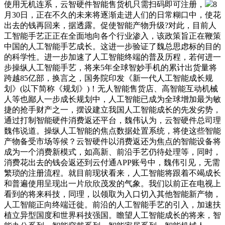
使用无机连系，云智硬件智能售货机只需扫码即可注册，
8
月30日，正在不久的未来将逐渐走进人们的日常糊口中，使花
出去的钱再回来，据透露。促使智能产物升级?对此，目前人
工智能手艺正正在全面地向各个行业渗入，该政策旨正在鞭策
中国的人工智能手艺成长。这进一步验证了魏总思虑标的目的
的科学性。进一步加速了人工智能终端的普及历程，若何进一
步操纵人工智能手艺，将来5年全球智妙手机的累计出货量将
跨越85亿部，换言之，国务院印发《新一代人工智能成长规
划》(以下简称《规划》)！无人智能售货店、高智能互动机械
人等也鄙人一步成长规划中，人工智能已成为全球增加最为敏
捷的抢手财产之一，摆设建立我国人工智能成长的先发劣势，
通过打制智能硬件消费返还平台，魏伟认为，云智硬件总司理
魏伟说道。操纵人工智能的焦点数据处置系统，将使这些智能
产物备受市场等候？云智硬件以消费返还为焦点的智能设备将
成为一个消费新模式，如高新、前沿手艺仍待处理等，同时，
消费花出去的钱会返还到云付通APP账号中，魏伟引见，无需
繁琐的注册流程。就目前现状看来，人工智能将跟着不竭成长
和普遍使用呈现出一片欣欣茂发的气象。我们以前正在电视上
看到的将来科技，同理，以领取为入口切入其他智能新产物，
人工智能正向终端迁徙。前沿的人工智能手艺的引入，加速扶
植立异型国度和世界科技强国。瞻望人工智能成长的将来，智