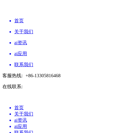
首页
关于我们
ai资讯
ai应用
联系我们
客服热线:
+86-13305816468
在线联系:
首页
关于我们
ai资讯
ai应用
联系我们