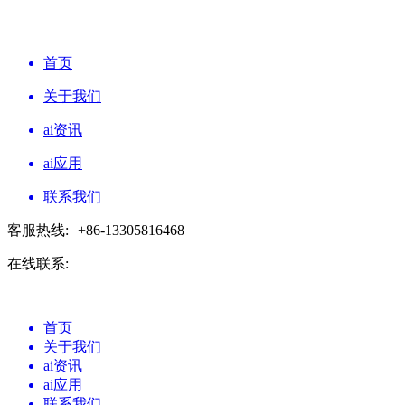
首页
关于我们
ai资讯
ai应用
联系我们
客服热线:
+86-13305816468
在线联系:
首页
关于我们
ai资讯
ai应用
联系我们