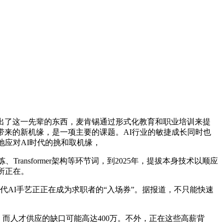
推出了这一先辈的东西，麦肯锡通过形式化教育和职业培训来提
带来的新机缘，是一项主要的课题。AI行业的敏捷成长同时也
地应对AI时代的挑和取机缘，
nsformer架构等环节词，到2025年，提拔本身技术以顺应
所正在。
AI手艺正正在成为求职者的“入场券”。据报道，不只能快速
而人才供应的缺口可能高达400万。不外，正在这些高薪背