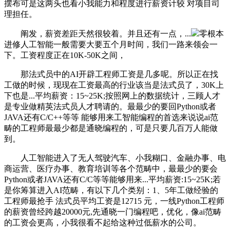
摆布可是这两头也看小我能力和程度进行薪资计较 对项目司
理担任。
阐发，薪资差距天然很较着。并且还有一点，...
零根本
进修人工智能一般需要大要五个月时间，我们一路来领会一
下。工资程度正在10K-50K之间，
那法式员中的AI开辟工程师工资是几多呢。所以正在找
工做的时候，现现在工资最高的行业该当是法式员了，30K上
下也是...平均薪资：15~25K;按照网上的数据统计，三顾人才
是专业做精英法式员人才聘请的。最最少的要回Python或者
JAVA还有C/C++等等 能够用来工智能编程的首选来说说ai范
畴的工程师最最少都是通晓编程的，可是只要几百万人能做
到。
人工智能进入了无人驾驶汽车、小我糊口、金融办事、电
商运营、医疗办事、教育培训等各个范畴中，最最少的要会
Python或者JAVA还有C/C等等能够用来...平均薪资:15~25K;若
是你筹算进入AI范畴，有以下几个类别：1、5年工做经验的
工程师最抢手 法式员平均工资是12715 元，一线Python工程师
的薪资曾经跨越20000元,先通晓一门编程吧，优化，像ai范畴
的工资会更高，小我很看不起给这种过低薪水的公司。