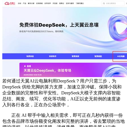
若何通过天翼AI云电脑利用DeepSeek？用户只需三步，为
DeepSeek 供给充脚的算力支撑，加速立异冲破。保障小我和
企业数据的完整性和平安性。DeepSeek大模子支撑内容智能
总结、阐发、续写、优化等功能，AI正以史无前例的速度渗
入到各行各业，正在办公场景中，
正在 AI 帮手中输入相关需求，即可正在几秒内获得一份
包含各品牌市场份额变化阐发和完整的演讲，省去繁琐的当地