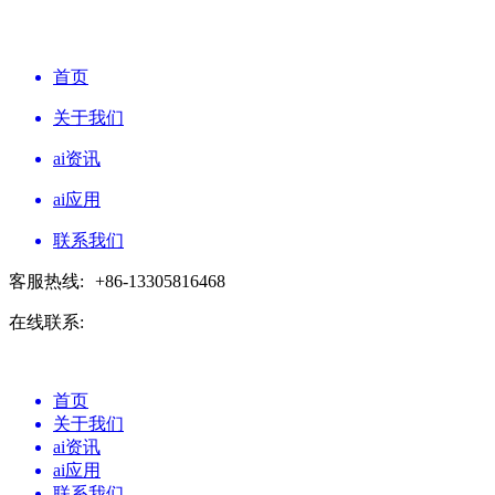
首页
关于我们
ai资讯
ai应用
联系我们
客服热线:
+86-13305816468
在线联系:
首页
关于我们
ai资讯
ai应用
联系我们