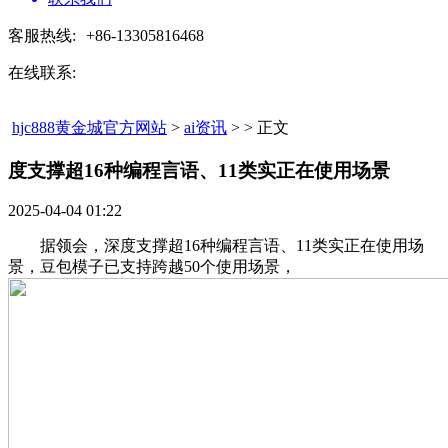
客服热线:
+86-13305816468
在线联系:
hjc888黄金城官方网站
>
ai资讯
> > 正文
度支撑超16种编程言语、11类实正在使用场景​
2025-04-04 01:22
据领会，深度支撑超16种编程言语、11类实正在使用场
景，豆包模子已支持跨越50个使用场景，