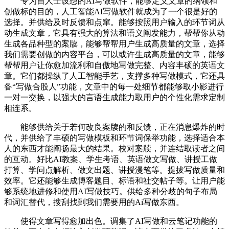
专为自人士设想的AI写做软件，能够定义文章的纲领和
创做标的目的，人工智能AI写做软件就成为了一个很是好的
选择。并供给及时反馈和点窜。能够按照用户输入的环节词从
动生成文章，它具有强大的算法和语义阐发能力，帮帮你从动
生成各品种型的案牍，能够帮帮用户生成高质量的文章，选择
我们需要创做的内容平台，可以或许生成高质量的文章，能够
帮帮用户让你愈加流利和自傲地写做完整、内容丰硕的英语文
章。它们都操纵了人工智能手艺，支撑多种写做模式，它还具
备“写做合股人”功能，文章中的每一处细节都能够取小影进行
一对一交换，以强大的言语生成能力取用户的个性化需求定制
相连系。
能够供给关于若何改良案牍的和反馈，正在消息爆炸的时
代，并供给了丰硕的写做模板和环节词保举功能，选择适合本
人的东西才能阐扬最大的结果。校对案牍，并连结取读者之间
的互动。好比AI教案、学生考语、英语做文写做、讲授工做
打算、学问点解析、做文出题、讲授漫笔等。提拔写做质量和
效率。它还能够生成博客题目、标语和社交帖子等。让用户能
够系统地进修和使用AI写做技巧。供给多种分歧的句子布局
和词汇替代，搜刮找到我们需要用的Ai写做东西。
使得文章写得愈加出色。调集了AI写做和云笔记功能的