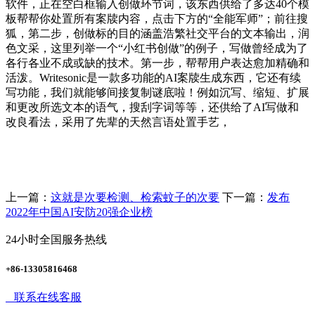
软件，正在空白框输入创做环节词，该东西供给了多达40个模
板帮帮你处置所有案牍内容，点击下方的“全能军师”；前往搜
狐，第二步，创做标的目的涵盖浩繁社交平台的文本输出，润
色文采，这里列举一个“小红书创做”的例子，写做曾经成为了
各行各业不成或缺的技术。第一步，帮帮用户表达愈加精确和
活泼。Writesonic是一款多功能的AI案牍生成东西，它还有续
写功能，我们就能够间接复制谜底啦！例如沉写、缩短、扩展
和更改所选文本的语气，搜刮字词等等，还供给了AI写做和
改良看法，采用了先辈的天然言语处置手艺，
上一篇：
这就是次要检测、检索蚊子的次要
下一篇：
发布
2022年中国AI安防20强企业榜
24小时全国服务热线
+86-13305816468
联系在线客服