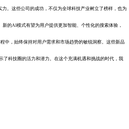
力。这些公司的成功，不仅为全球科技产业树立了榜样，也为
新的AI模式有望为用户提供更加智能、个性化的搜索体验，
创新的过程中，始终保持对用户需求和市场趋势的敏锐洞察。这些新品
们展示了科技圈的活力和潜力。在这个充满机遇和挑战的时代，我