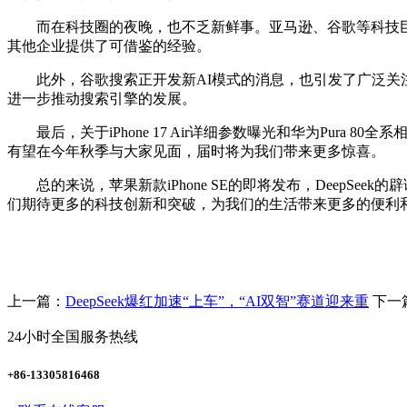
而在科技圈的夜晚，也不乏新鲜事。亚马逊、谷歌等科技巨
其他企业提供了可借鉴的经验。
此外，谷歌搜索正开发新AI模式的消息，也引发了广泛关注
进一步推动搜索引擎的发展。
最后，关于iPhone 17 Air详细参数曝光和华为Pur
有望在今年秋季与大家见面，届时将为我们带来更多惊喜。
总的来说，苹果新款iPhone SE的即将发布，DeepS
们期待更多的科技创新和突破，为我们的生活带来更多的便利
上一篇：
DeepSeek爆红加速“上车”，“AI双智”赛道迎来重
下一
24小时全国服务热线
+86-13305816468