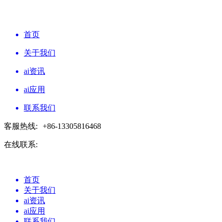
首页
关于我们
ai资讯
ai应用
联系我们
客服热线:
+86-13305816468
在线联系:
首页
关于我们
ai资讯
ai应用
联系我们