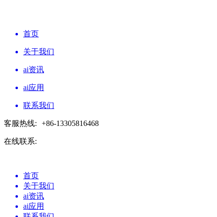
首页
关于我们
ai资讯
ai应用
联系我们
客服热线:
+86-13305816468
在线联系:
首页
关于我们
ai资讯
ai应用
联系我们