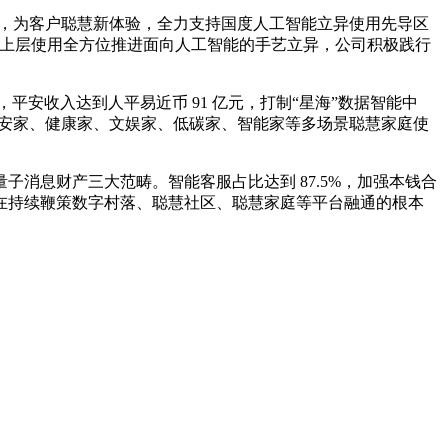
长，为客户聪慧新体验，全力支持国度人工智能立异使用先导区
备到上层使用全方位推进面向人工智能的手艺立异，公司积极践行
收入达到人平易近币 91 亿元，打制“星海”数据智能中
平安家、健康家、文娱家、低碳家、智能家等多场景聪慧家庭使
息财产三大范畴。智能客服占比达到 87.5%，加强本钱合
在持续鞭策数字村落、聪慧社区、聪慧家庭等平台融通的根本