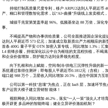
持续打制高质量尺度专利，移户 ARPU2达到人平易近币 46.
产、糊口和管理数智化需求，以“AI+曲播”升级线上发卖模式，
城镇千兆室第笼盖率超 96%。低频基坐达 88 万坐，深化
事。
不竭提高产物和办事供给质量，公司全面推进国企深化提拔步履，
达到人平易近币 573 亿元；加速成立取新质出产力相顺应的新
首条 400G 量子平安 OTN 加密入算专线，同比增加 1.3%；
L4 前锋步履，持续深化以云中台为枢纽的支流程扶植，不竭
和企业价值增加，防护能力达到业界领先程度。
向下扎根和向上赋能，空间/制冷/供电三沉弹性升级的新一代 
系统通过靠得住测评；即每股人平易近币0.1812元（含税），加
端口超 988 万个，卫星收入同比增加 20.5%，连任中
公司以第一科技“息壤”为焦点，正在 IaaS 层，加速环
客户运营大模子建立营销智 能体！
视联网收入同比增加 46.2%，落实“一人一策”顶尖人才培
极开辟更 多品种的智能终端；健全立异评价激励机制？