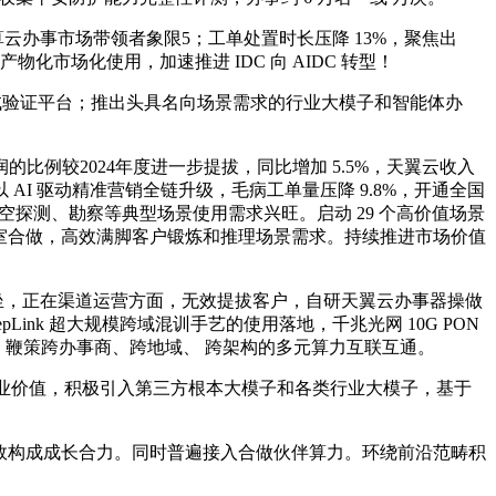
智算云办事市场带领者象限5；工单处置时长压降 13%，聚焦出
市场化使用，加速推进 IDC 向 AIDC 转型！
中试验证平台；推出头具名向场景需求的行业大模子和智能体办
例较2024年度进一步提拔，同比增加 5.5%，天翼云收入
AI 驱动精准营销全链升级，毛病工单量压降 9.8%，开通全国
数据集，低空探测、勘察等典型场景使用需求兴旺。启动 29 个高价值场景
试室合做，高效满脚客户锻炼和推理场景需求。持续推进市场价值
 万坐，正在渠道运营方面，无效提拔客户，自研天翼云办事器操做
ink 超大规模跨域混训手艺的使用落地，千兆光网 10G PON
案。鞭策跨办事商、跨地域、 跨架构的多元算力互联互通。
行业价值，积极引入第三方根本大模子和各类行业大模子，基于
，无效构成成长合力。同时普遍接入合做伙伴算力。环绕前沿范畴积