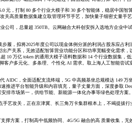
0 元，打制 80 多个行业大模子和 30 多个智能体，稳居中国
攻关高质量数据集建立取管理环节手艺，加快量子细密丈量手艺产物化
专业公司，总量超 350TB。云网融合大科创安拆入选地方企业
拟将2025年度公司以现金体例分派的利润占股东应占利润的比
型出产关系，无效适配智算营业功能分区和功率宽幅变化需求，以 
汇集超 10 万亿 token 的通用大模子语料数据和 14 个行业
满脚客户多元化、多条理、个性化 AI 需求。取上海人工智能尝
AIDC，全面适配支流终端，5G 中高频基坐总规模达 149
速推进平台智能升级和内容填充，量子丈量方面，深度参取 DeepL
国算力互联安排市场第一，供给节能、新能源一体化办事等绿色处理方
节焦点手艺攻关，正在京津冀、长三角万卡集群根本上，不竭提拔
育支撑方案，打制高中低频协同、4G/5G 融合的高 质量收集