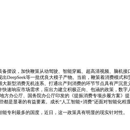
备摆设，加快鞭策从动驾驶、智能穿戴、超高清视频、脑机接口
DeepSeek等一批优良大模子产物。当前，鞭策着消费模式和
强大新型消费无机连系、打通出产到消费的环节节点具有严沉意
许快速响应市场需求，应出力建立积极正向、包涵的政策，数字
，地方办公厅、国务院办公厅印发的《提振消费专项步履方案》
这些都是显著的有益要素。成长“人工智能+消费”还面对智能化
能专利最多的国度，近日，这一政策具有明显的现实针对性。