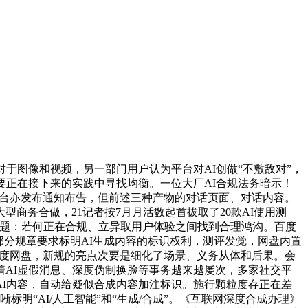
图像和视频，另一部门用户认为平台对AI创做“不敷敌对”，
要正在接下来的实践中寻找均衡。一位大厂AI合规法务暗示！
交平台亦发布通知布告，但前述三种产物的对话页面、对话内容。
型商务合做，21记者按7月月活数起首拔取了20款AI使用测
问题：若何正在合规、立异取用户体验之间找到合理鸿沟。百度
部分规章要求标明AI生成内容的标识权利，测评发觉，网盘内置
了百度网盘，新规的亮点次要是细化了场景、义务从体和后果。会
AI虚假消息、深度伪制换脸等事务越来越屡次，多家社交平
AI内容，自动给疑似合成内容加注标识。施行颗粒度存正在差
明“AI/人工智能”和“生成/合成”。《互联网深度合成办理》