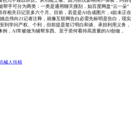
颜色几乎难以辨认。从功能上看。因为担忧影响用户体验，内容
智能帮手可分为两类：一类是通用聊天搜刮，如百度网盘“云一朵
存相关日记至多六个月。目前，若是是AI合成图片，4款未正在
”姚志伟向21记者注释，就像互联网告白必需先标明是告白，现实
安到学问产权、个利，但前提是签订明白和谈、承担利用义务，
体例，AI常被做为辅帮东西。至于若何看待高质量的AI创做，
机械人扶植