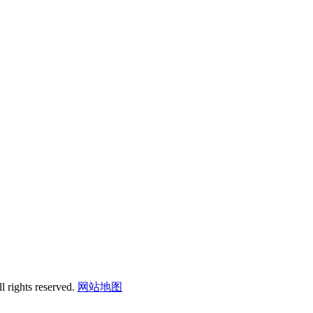
 rights reserved.
网站地图