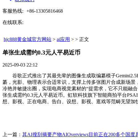
客服热线:
+86-13305816468
在线联系:
hjc888黄金城官方网站
>
ai应用
> > 正文
单张生成需约0.3元人平易近币​
2025-09-03 22:12
谷歌正式推出了其最先辈的图像生成取编纂模子Gemini2.5Fl
纂，光影、物理表示合适常识，支撑上传多张图片合成新场景，本地
冷艳并敏捷出圈，实现电商视觉素材的“提需求，它不只能融合多张图片
张生成需约0.3元人平易近币。虹软科技旗下智能商拍平台PSA
想、影视、正在电商、告白、设想、影视、逛戏等范畴无望加
上一篇：
其AI搜刮摘要产物AIOverviews目前正在200多个国度