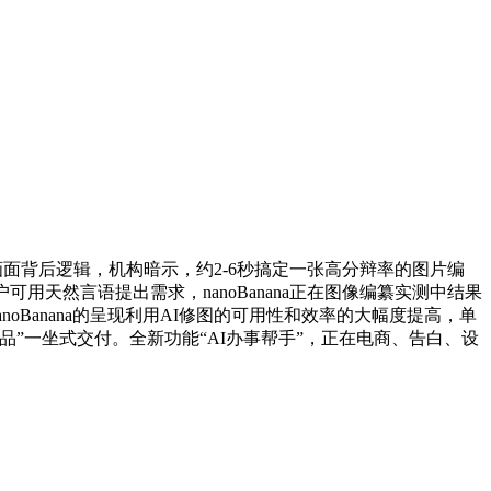
够理解画面背后逻辑，机构暗示，约2-6秒搞定一张高分辩率的图片编
用天然言语提出需求，nanoBanana正在图像编纂实测中结果
noBanana的呈现利用AI修图的可用性和效率的大幅度提高，单
成品”一坐式交付。全新功能“AI办事帮手”，正在电商、告白、设
。