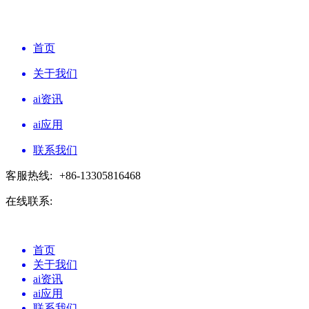
首页
关于我们
ai资讯
ai应用
联系我们
客服热线:
+86-13305816468
在线联系:
首页
关于我们
ai资讯
ai应用
联系我们