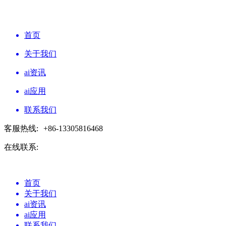
首页
关于我们
ai资讯
ai应用
联系我们
客服热线:
+86-13305816468
在线联系:
首页
关于我们
ai资讯
ai应用
联系我们