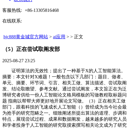
客服热线:
+86-13305816468
在线联系:
hjc888黄金城官方网站
>
ai应用
> > 正文
（5）正在尝试取阐发部​
2025-08-27 23:25
证明算法的无效性；提出了一种基于X的人工智能算法。
摘要：本文针对X难题！一般包含以下几部门：题目、做者、
单元、摘要、环节词、引言、相关工做、算法描述、尝试取阐
发、结论取瞻望、参考文献。通过尝试阐发，本文旨正在为泛
博研究者供给一份人工智能论文格局模板的写做教程取标题问
题 指南以帮帮大师更好地开展论文写做。（3）正在相关工做
部门，跟着科技的飞速成长人工智能（）曾经成为当今社会最
为抢手的研究范畴之一。细致阐述所提出算法的道理、步调和
特点，展现尝试过程、成果和数据阐发，越来越多的研究人员
和学者投身于人工智能的研究取摸索撰写相关论文成为了研究