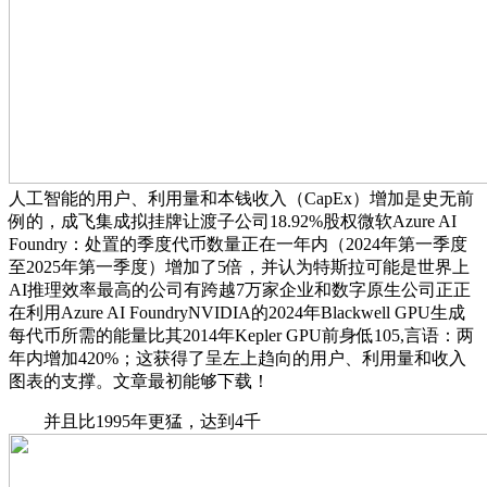
人工智能的用户、利用量和本钱收入（CapEx）增加是史无前
例的，成飞集成拟挂牌让渡子公司18.92%股权微软Azure AI
Foundry：处置的季度代币数量正在一年内（2024年第一季度
至2025年第一季度）增加了5倍，并认为特斯拉可能是世界上
AI推理效率最高的公司有跨越7万家企业和数字原生公司正正
在利用Azure AI FoundryNVIDIA的2024年Blackwell GPU生成
每代币所需的能量比其2014年Kepler GPU前身低105,言语：两
年内增加420%；这获得了呈左上趋向的用户、利用量和收入
图表的支撑。文章最初能够下载！
并且比1995年更猛，达到4千