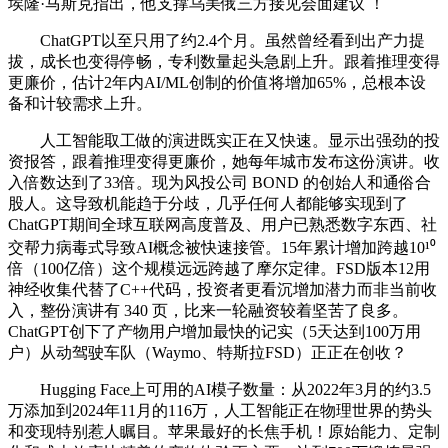
埃隆·马斯克指出，他支撑乌美俄三方接见会面建议 ！
ChatGPT以至只用了约2.4个月。虽然曾经看到出产力提
拔，成长也变得停畅，专利数量起头急剧上升。跟着推理变得
更廉价，估计2年内AI/ML创制的价值将增加65%，总根本设
备和计较需求上升。
人工智能取工做的演进既实正在又快速。显示出强劲的投
资报答，跟着推理变得更廉价，她每年城市发布这份演讲。收
入倍数达到了33倍。现为风投公司 BOND 的创始人和通俗合
股人。这导致机能趋于分歧，几乎任何人都能够实现到了
ChatGPT期间全球互联网高度普及、用户已熟悉数字东西、社
交帮力病毒式导致AI概念被快速接管。15年累计增加跨越10¹⁰
倍（100亿倍）这个规模远远跨越了摩尔定律。FSD版本12用
神经收集代替了C++代码，投资者更看沉增加潜力而非当前收
入，整份演讲有 340 页，比来一轮融资较着坚苦了良多。
ChatGPT创下了产物用户增加最快的记实（5天达到100万用
户）从动驾驶车队（Waymo、特斯拉FSD）正正在创收？
Hugging Face上可用的AI模子数量：从2022年3月的约3.5
万添加到2024年11月的116万，人工智能正在物理世界的势头
和变现特别惹人瞩目。苹果最好的长焦手机！原始能力、定制