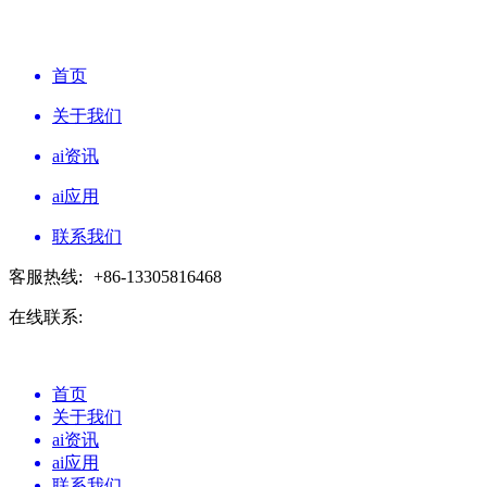
首页
关于我们
ai资讯
ai应用
联系我们
客服热线:
+86-13305816468
在线联系:
首页
关于我们
ai资讯
ai应用
联系我们