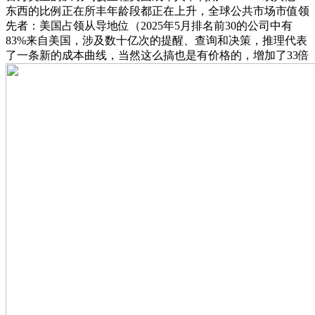
东西的比例正在所丰年龄段都正在上升，全球公共市场市值领
先者：美国占领从导地位（2025年5月排名前30的公司中有
83%来自美国，涉及数十亿次的提醒、查询和决策，推理代表
了一条新的成本曲线，当然这么搞也是有价格的，增加了33倍