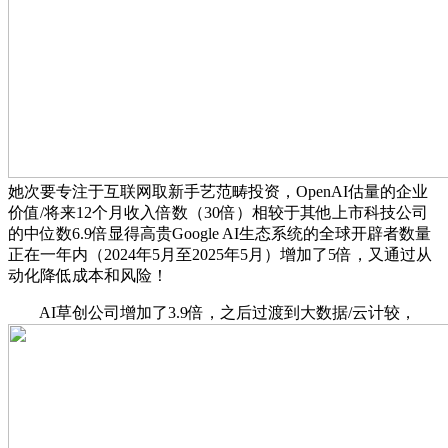
她次要专注于互联网取新手艺范畴投资，OpenAI估量的企业
价值/将来12个月收入倍数（30倍）相较于其他上市科技公司
的中位数6.9倍显得高贵Google AI生态系统的全球开辟者数量
正在一年内（2024年5月至2025年5月）增加了5倍，又通过从
动化降低成本和风险！
AI草创公司增加了3.9倍，之后过渡到大数据/云计较，