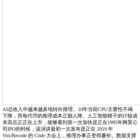
AI总收入中越来越多地转向推理。10年当前CPU主要性不竭
下降，而每代币的推理成本正鄙人降。人工智能模子的计较成
本高且正正在上升，能够看到第一次加快是正在1995年网景公
司IPO的时候，该演讲最初一次发布是正在 2019 年
Vox/Recode 的 Code 大会上，推理办事正变得廉价。数据支撑