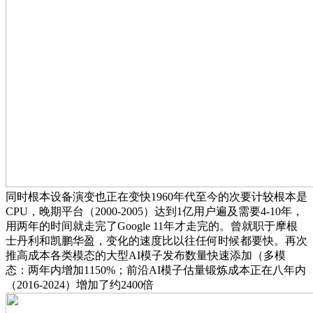
同时根本设备演变也正在变快1960年代至今的次要计较根本是
CPU，晚期平台（2000-2005）达到1亿用户遍及需要4-10年，
用两年的时间就走完了Google 11年才走完的。曾就职于摩根
士丹利和凯鹏华盈，变化的速度比以往任何时候都要快。再次
推高成本各类模态的大型AI模子发布数量快速添加（多模
态：两年内增加1150%；前沿AI模子估量锻炼成本正在八年内
（2016-2024）增加了约2400倍