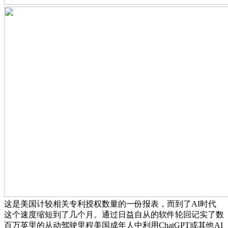
这是美国计较相关专利授权数量的一份报表，而到了AI时代
这个速度缩短到了几个月。通过日益自从的软件轮回记实了数
百万英里的从动驾驶里程美国成年人中利用ChatGPT或其他AI